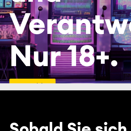
Verantw
Nur 18+.
Jetzt spielen
Sobald Sie sich