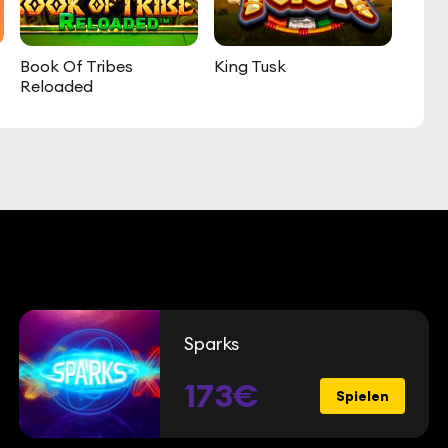
Book Of Tribes
King Tusk
Reloaded
lung für Casa Pariurilor
Sparks
173€
Spielen