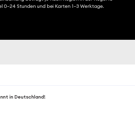
el 0–24 Stunden und bei Karten 1–3 Werktage.
innt in Deutschland!