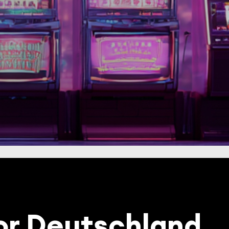
lor Deutschland