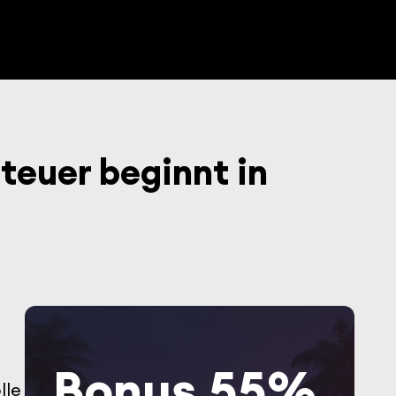
teuer beginnt in
Bonus 55%
lle