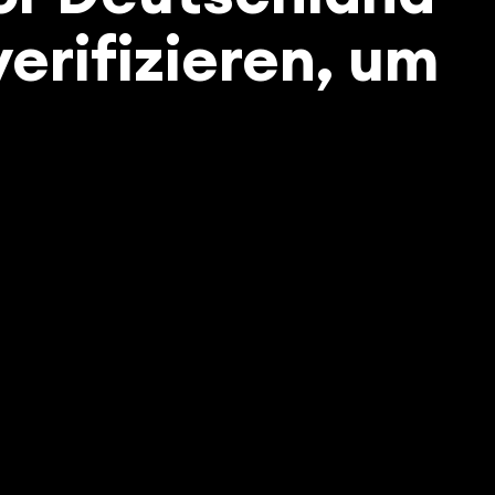
verifizieren, um