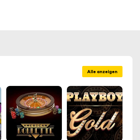
urniere
Alle anzeigen
Aktionscodes
n sollten