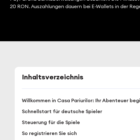
20 RON. Auszahlungen dauern bei E-Wallets in der Reg
Inhaltsverzeichnis
Willkommen in Casa Pariurilor: Ihr Abenteuer beg
Schnellstart für deutsche Spieler
Steuerung für die Spiele
So registrieren Sie sich