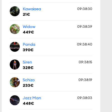
Viviana
09:38:53
238€
Kawaiaea
09:38:30
21€
Widow
09:38:39
449€
Panda
09:38:40
390€
Siren
09:38:15
328€
Schizo
09:38:19
233€