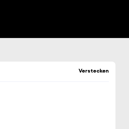
Verstecken