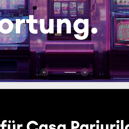
ortung.
 für Casa Pariuri