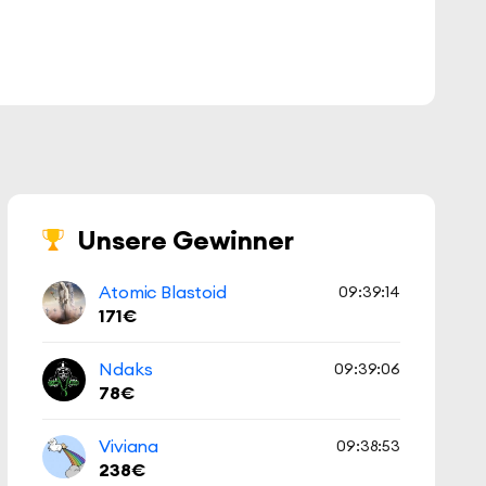
Unsere Gewinner
Blitz
09:39:22
305€
Atomic Blastoid
09:39:14
171€
Ndaks
09:39:06
78€