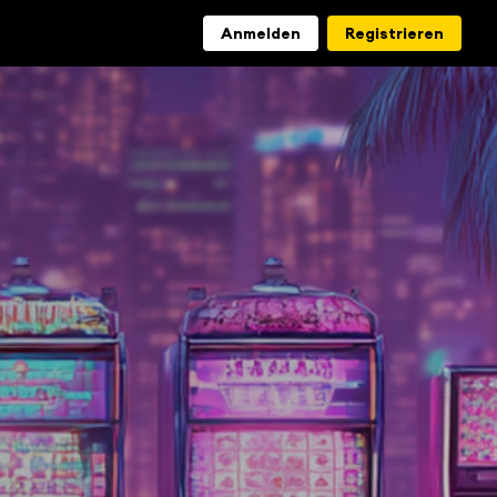
Anmelden
Registrieren